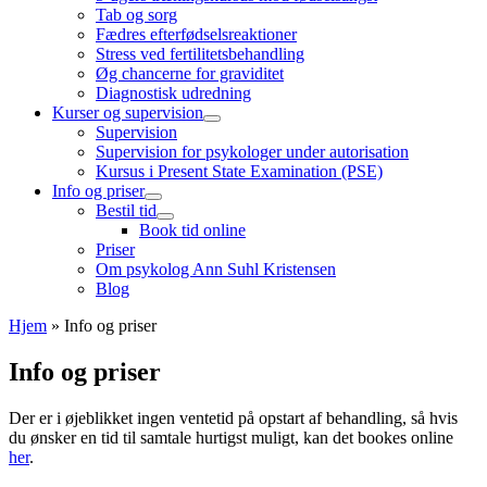
Tab og sorg
Fædres efterfødselsreaktioner
Stress ved fertilitetsbehandling
Øg chancerne for graviditet
Diagnostisk udredning
Kurser og supervision
Supervision
Supervision for psykologer under autorisation
Kursus i Present State Examination (PSE)
Info og priser
Bestil tid
Book tid online
Priser
Om psykolog Ann Suhl Kristensen
Blog
Hjem
»
Info og priser
Info og priser
Der er i øjeblikket ingen ventetid på opstart af behandling, så hvis
du ønsker en tid til samtale hurtigst muligt, kan det bookes online
her
.