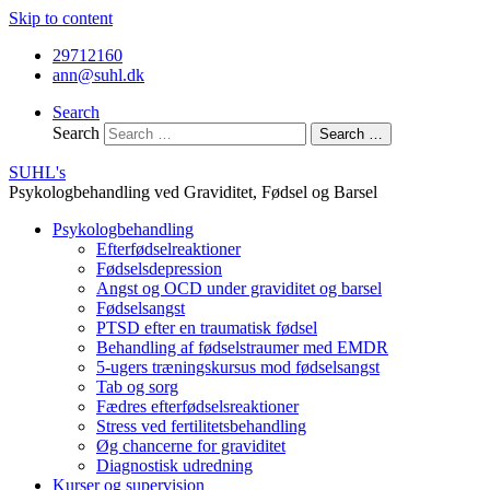
Skip to content
29712160
ann@suhl.dk
Search
Search
Search …
SUHL's
Psykologbehandling ved Graviditet, Fødsel og Barsel
Psykologbehandling
Efterfødselreaktioner
Fødselsdepression
Angst og OCD under graviditet og barsel
Fødselsangst
PTSD efter en traumatisk fødsel
Behandling af fødselstraumer med EMDR
5-ugers træningskursus mod fødselsangst
Tab og sorg
Fædres efterfødselsreaktioner
Stress ved fertilitetsbehandling
Øg chancerne for graviditet
Diagnostisk udredning
Kurser og supervision