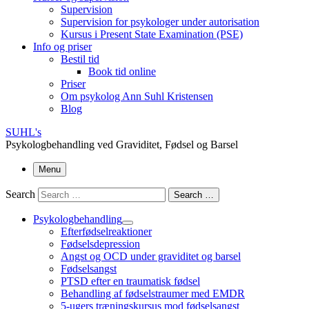
Supervision
Supervision for psykologer under autorisation
Kursus i Present State Examination (PSE)
Info og priser
Bestil tid
Book tid online
Priser
Om psykolog Ann Suhl Kristensen
Blog
SUHL's
Psykologbehandling ved Graviditet, Fødsel og Barsel
Menu
Search
Search …
Psykologbehandling
Efterfødselreaktioner
Fødselsdepression
Angst og OCD under graviditet og barsel
Fødselsangst
PTSD efter en traumatisk fødsel
Behandling af fødselstraumer med EMDR
5-ugers træningskursus mod fødselsangst