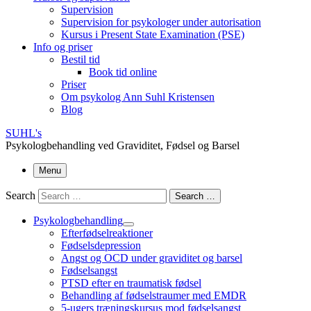
Supervision
Supervision for psykologer under autorisation
Kursus i Present State Examination (PSE)
Info og priser
Bestil tid
Book tid online
Priser
Om psykolog Ann Suhl Kristensen
Blog
SUHL's
Psykologbehandling ved Graviditet, Fødsel og Barsel
Menu
Search
Search …
Psykologbehandling
Efterfødselreaktioner
Fødselsdepression
Angst og OCD under graviditet og barsel
Fødselsangst
PTSD efter en traumatisk fødsel
Behandling af fødselstraumer med EMDR
5-ugers træningskursus mod fødselsangst