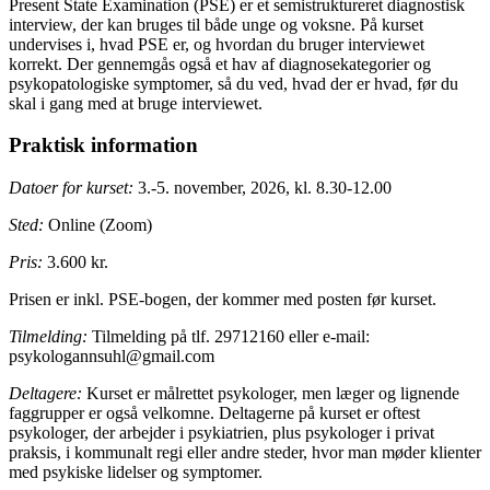
Present State Examination (PSE) er et semistruktureret diagnostisk
interview, der kan bruges til både unge og voksne. På kurset
undervises i, hvad PSE er, og hvordan du bruger interviewet
korrekt. Der gennemgås også et hav af diagnosekategorier og
psykopatologiske symptomer, så du ved, hvad der er hvad, før du
skal i gang med at bruge interviewet.
Praktisk information
Datoer for kurset:
3.-5. november, 2026, kl. 8.30-12.00
Sted:
Online (Zoom)
Pris:
3.600 kr.
Prisen er inkl. PSE-bogen, der kommer med posten før kurset.
Tilmelding:
Tilmelding på tlf. 29712160 eller e-mail:
psykologannsuhl@gmail.com
Deltagere:
Kurset er målrettet psykologer, men læger og lignende
faggrupper er også velkomne. Deltagerne på kurset er oftest
psykologer, der arbejder i psykiatrien, plus psykologer i privat
praksis, i kommunalt regi eller andre steder, hvor man møder klienter
med psykiske lidelser og symptomer.