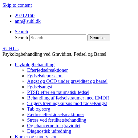
Skip to content
29712160
ann@suhl.dk
Search
Search
Search …
SUHL's
Psykologbehandling ved Graviditet, Fødsel og Barsel
Psykologbehandling
Efterfødselreaktioner
Fødselsdepression
Angst og OCD under graviditet og barsel
Fødselsangst
PTSD efter en traumatisk fødsel
Behandling af fødselstraumer med EMDR
5-ugers træningskursus mod fødselsangst
Tab og sorg
Fædres efterfødselsreaktioner
Stress ved fertilitetsbehandling
Øg chancerne for graviditet
Diagnostisk udredning
Kurser og supervision