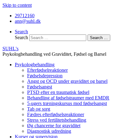
Skip to content
29712160
ann@suhl.dk
Search
Search
Search …
SUHL's
Psykologbehandling ved Graviditet, Fødsel og Barsel
Psykologbehandling
Efterfødselreaktioner
Fødselsdepression
Angst og OCD under graviditet og barsel
Fødselsangst
PTSD efter en traumatisk fødsel
Behandling af fødselstraumer med EMDR
5-ugers træningskursus mod fødselsangst
Tab og sorg
Fædres efterfødselsreaktioner
Stress ved fertilitetsbehandling
Øg chancerne for graviditet
Diagnostisk udredning
Kurser og supervision