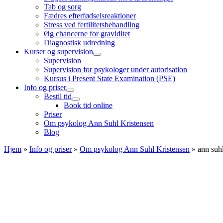
Tab og sorg
Fædres efterfødselsreaktioner
Stress ved fertilitetsbehandling
Øg chancerne for graviditet
Diagnostisk udredning
Kurser og supervision
Supervision
Supervision for psykologer under autorisation
Kursus i Present State Examination (PSE)
Info og priser
Bestil tid
Book tid online
Priser
Om psykolog Ann Suhl Kristensen
Blog
Hjem
»
Info og priser
»
Om psykolog Ann Suhl Kristensen
»
ann suh