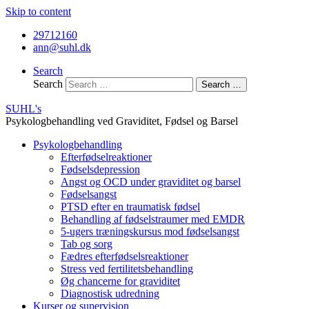
Skip to content
29712160
ann@suhl.dk
Search
Search
Search …
SUHL's
Psykologbehandling ved Graviditet, Fødsel og Barsel
Psykologbehandling
Efterfødselreaktioner
Fødselsdepression
Angst og OCD under graviditet og barsel
Fødselsangst
PTSD efter en traumatisk fødsel
Behandling af fødselstraumer med EMDR
5-ugers træningskursus mod fødselsangst
Tab og sorg
Fædres efterfødselsreaktioner
Stress ved fertilitetsbehandling
Øg chancerne for graviditet
Diagnostisk udredning
Kurser og supervision