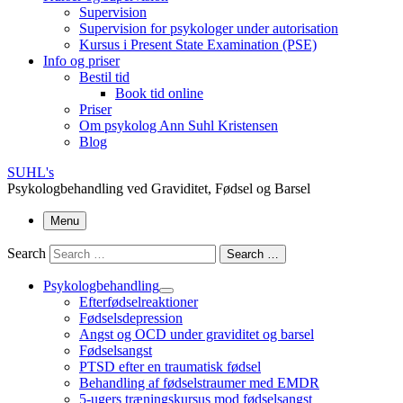
Supervision
Supervision for psykologer under autorisation
Kursus i Present State Examination (PSE)
Info og priser
Bestil tid
Book tid online
Priser
Om psykolog Ann Suhl Kristensen
Blog
SUHL's
Psykologbehandling ved Graviditet, Fødsel og Barsel
Menu
Search
Search …
Psykologbehandling
Efterfødselreaktioner
Fødselsdepression
Angst og OCD under graviditet og barsel
Fødselsangst
PTSD efter en traumatisk fødsel
Behandling af fødselstraumer med EMDR
5-ugers træningskursus mod fødselsangst