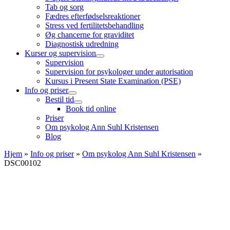
Tab og sorg
Fædres efterfødselsreaktioner
Stress ved fertilitetsbehandling
Øg chancerne for graviditet
Diagnostisk udredning
Kurser og supervision
Supervision
Supervision for psykologer under autorisation
Kursus i Present State Examination (PSE)
Info og priser
Bestil tid
Book tid online
Priser
Om psykolog Ann Suhl Kristensen
Blog
Hjem
»
Info og priser
»
Om psykolog Ann Suhl Kristensen
»
DSC00102