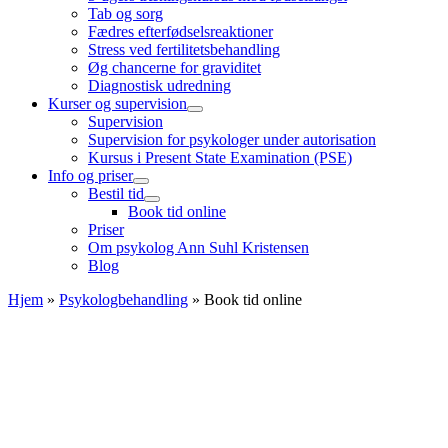
Tab og sorg
Fædres efterfødselsreaktioner
Stress ved fertilitetsbehandling
Øg chancerne for graviditet
Diagnostisk udredning
Kurser og supervision
Supervision
Supervision for psykologer under autorisation
Kursus i Present State Examination (PSE)
Info og priser
Bestil tid
Book tid online
Priser
Om psykolog Ann Suhl Kristensen
Blog
Hjem
»
Psykologbehandling
»
Book tid online