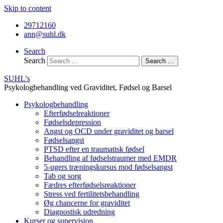
Skip to content
29712160
ann@suhl.dk
Search
Search
Search …
SUHL's
Psykologbehandling ved Graviditet, Fødsel og Barsel
Psykologbehandling
Efterfødselreaktioner
Fødselsdepression
Angst og OCD under graviditet og barsel
Fødselsangst
PTSD efter en traumatisk fødsel
Behandling af fødselstraumer med EMDR
5-ugers træningskursus mod fødselsangst
Tab og sorg
Fædres efterfødselsreaktioner
Stress ved fertilitetsbehandling
Øg chancerne for graviditet
Diagnostisk udredning
Kurser og supervision