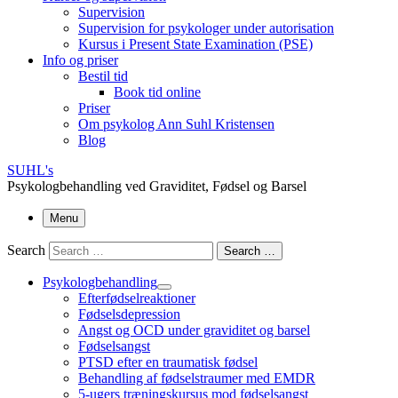
Supervision
Supervision for psykologer under autorisation
Kursus i Present State Examination (PSE)
Info og priser
Bestil tid
Book tid online
Priser
Om psykolog Ann Suhl Kristensen
Blog
SUHL's
Psykologbehandling ved Graviditet, Fødsel og Barsel
Menu
Search
Search …
Psykologbehandling
Efterfødselreaktioner
Fødselsdepression
Angst og OCD under graviditet og barsel
Fødselsangst
PTSD efter en traumatisk fødsel
Behandling af fødselstraumer med EMDR
5-ugers træningskursus mod fødselsangst