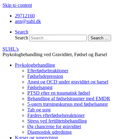
Skip to content
29712160
ann@suhl.dk
Search
Search
Search …
SUHL's
Psykologbehandling ved Graviditet, Fødsel og Barsel
Psykologbehandling
Efterfødselreaktioner
Fødselsdepression
Angst og OCD under graviditet og barsel
Fødselsangst
PTSD efter en traumatisk fødsel
Behandling af fødselstraumer med EMDR
5-ugers træningskursus mod fødselsangst
Tab og sorg
Fædres efterfødselsreaktioner
Stress ved fertilitetsbehandling
Øg chancerne for graviditet
Diagnostisk udredning
Kurser og supervision