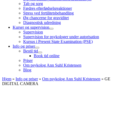
Tab og sorg
Fædres efterfødselsreaktioner
Stress ved fertilitetsbehandling
Øg chancerne for graviditet
Diagnostisk udredning
Kurser og supervision
Supervision
Supervision for psykologer under autorisation
Kursus i Present State Examination (PSE)
Info og priser
Bestil tid
Book tid online
Priser
Om psykolog Ann Suhl Kristensen
Blog
Hjem
»
Info og priser
»
Om psykolog Ann Suhl Kristensen
»
GE
DIGITAL CAMERA