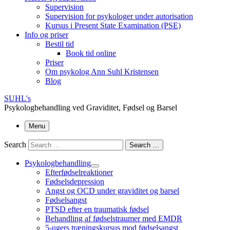
Supervision
Supervision for psykologer under autorisation
Kursus i Present State Examination (PSE)
Info og priser
Bestil tid
Book tid online
Priser
Om psykolog Ann Suhl Kristensen
Blog
SUHL's
Psykologbehandling ved Graviditet, Fødsel og Barsel
Menu
Search
Search …
Psykologbehandling
Efterfødselreaktioner
Fødselsdepression
Angst og OCD under graviditet og barsel
Fødselsangst
PTSD efter en traumatisk fødsel
Behandling af fødselstraumer med EMDR
5-ugers træningskursus mod fødselsangst