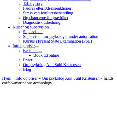
Tab og sorg
Fædres efterfødselsreaktioner
Stress ved fertilitetsbehandling
Øg chancerne for graviditet
Diagnostisk udredning
Kurser og supervision
Supervision
Supervision for psykologer under autorisation
Kursus i Present State Examination (PSE)
Info og priser
Bestil tid
Book tid online
Priser
Om psykolog Ann Suhl Kristensen
Blog
Hjem
»
Info og priser
»
Om psykolog Ann Suhl Kristensen
»
hands-
coffee-smartphone-technology