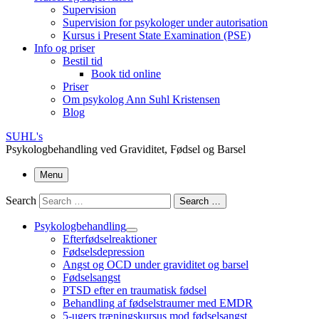
Supervision
Supervision for psykologer under autorisation
Kursus i Present State Examination (PSE)
Info og priser
Bestil tid
Book tid online
Priser
Om psykolog Ann Suhl Kristensen
Blog
SUHL's
Psykologbehandling ved Graviditet, Fødsel og Barsel
Menu
Search
Search …
Psykologbehandling
Efterfødselreaktioner
Fødselsdepression
Angst og OCD under graviditet og barsel
Fødselsangst
PTSD efter en traumatisk fødsel
Behandling af fødselstraumer med EMDR
5-ugers træningskursus mod fødselsangst