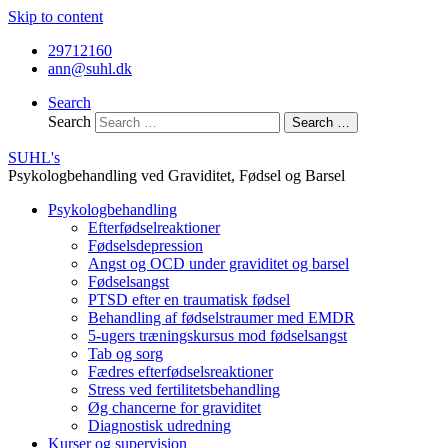
Skip to content
29712160
ann@suhl.dk
Search
Search
Search …
SUHL's
Psykologbehandling ved Graviditet, Fødsel og Barsel
Psykologbehandling
Efterfødselreaktioner
Fødselsdepression
Angst og OCD under graviditet og barsel
Fødselsangst
PTSD efter en traumatisk fødsel
Behandling af fødselstraumer med EMDR
5-ugers træningskursus mod fødselsangst
Tab og sorg
Fædres efterfødselsreaktioner
Stress ved fertilitetsbehandling
Øg chancerne for graviditet
Diagnostisk udredning
Kurser og supervision