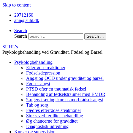
Skip to content
29712160
ann@suhl.dk
Search
Search
Search …
SUHL's
Psykologbehandling ved Graviditet, Fødsel og Barsel
Psykologbehandling
Efterfødselreaktioner
Fødselsdepression
Angst og OCD under graviditet og barsel
Fødselsangst
PTSD efter en traumatisk fødsel
Behandling af fødselstraumer med EMDR
5-ugers træningskursus mod fødselsangst
Tab og sorg
Fædres efterfødselsreaktioner
Stress ved fertilitetsbehandling
Øg chancerne for graviditet
Diagnostisk udredning
Kurser og supervision