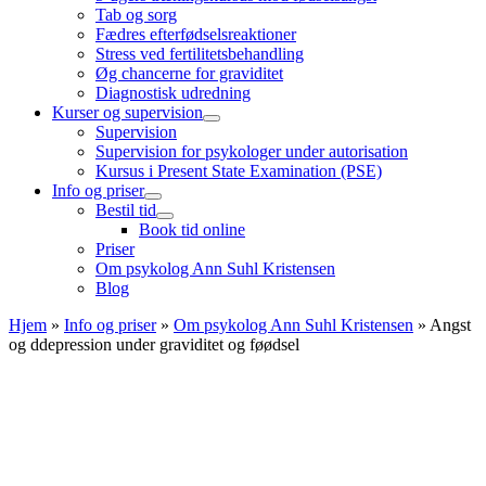
Tab og sorg
Fædres efterfødselsreaktioner
Stress ved fertilitetsbehandling
Øg chancerne for graviditet
Diagnostisk udredning
Kurser og supervision
Supervision
Supervision for psykologer under autorisation
Kursus i Present State Examination (PSE)
Info og priser
Bestil tid
Book tid online
Priser
Om psykolog Ann Suhl Kristensen
Blog
Hjem
»
Info og priser
»
Om psykolog Ann Suhl Kristensen
»
Angst
og ddepression under graviditet og føødsel