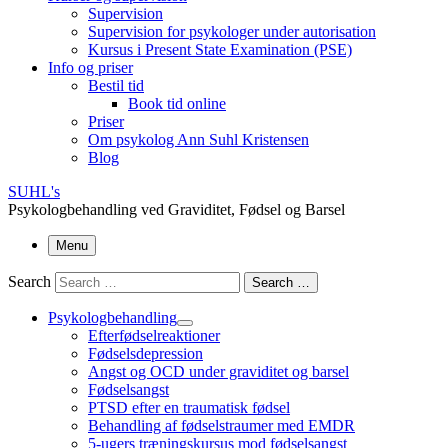
Supervision
Supervision for psykologer under autorisation
Kursus i Present State Examination (PSE)
Info og priser
Bestil tid
Book tid online
Priser
Om psykolog Ann Suhl Kristensen
Blog
SUHL's
Psykologbehandling ved Graviditet, Fødsel og Barsel
Menu
Search
Search …
Psykologbehandling
Efterfødselreaktioner
Fødselsdepression
Angst og OCD under graviditet og barsel
Fødselsangst
PTSD efter en traumatisk fødsel
Behandling af fødselstraumer med EMDR
5-ugers træningskursus mod fødselsangst