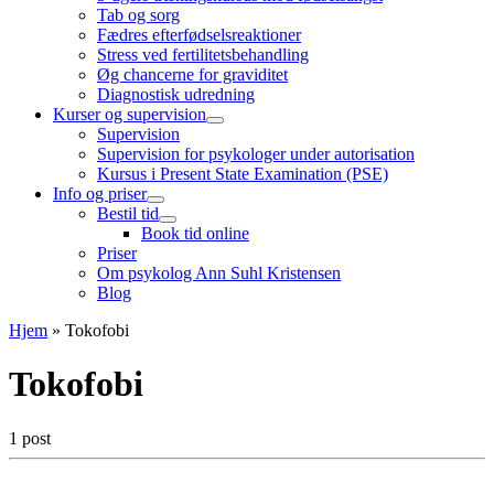
Tab og sorg
Fædres efterfødselsreaktioner
Stress ved fertilitetsbehandling
Øg chancerne for graviditet
Diagnostisk udredning
Kurser og supervision
Supervision
Supervision for psykologer under autorisation
Kursus i Present State Examination (PSE)
Info og priser
Bestil tid
Book tid online
Priser
Om psykolog Ann Suhl Kristensen
Blog
Hjem
»
Tokofobi
Tokofobi
1 post