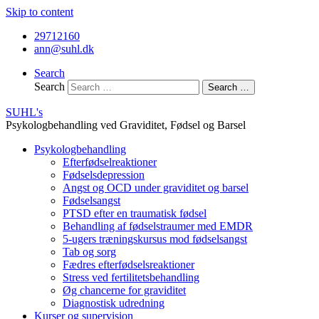
Skip to content
29712160
ann@suhl.dk
Search
Search
Search …
SUHL's
Psykologbehandling ved Graviditet, Fødsel og Barsel
Psykologbehandling
Efterfødselreaktioner
Fødselsdepression
Angst og OCD under graviditet og barsel
Fødselsangst
PTSD efter en traumatisk fødsel
Behandling af fødselstraumer med EMDR
5-ugers træningskursus mod fødselsangst
Tab og sorg
Fædres efterfødselsreaktioner
Stress ved fertilitetsbehandling
Øg chancerne for graviditet
Diagnostisk udredning
Kurser og supervision