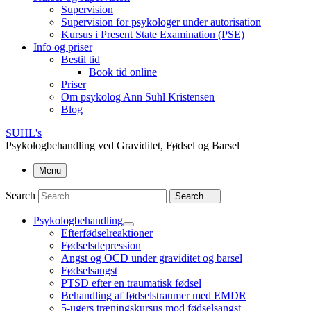
Supervision
Supervision for psykologer under autorisation
Kursus i Present State Examination (PSE)
Info og priser
Bestil tid
Book tid online
Priser
Om psykolog Ann Suhl Kristensen
Blog
SUHL's
Psykologbehandling ved Graviditet, Fødsel og Barsel
Menu
Search
Search …
Psykologbehandling
Efterfødselreaktioner
Fødselsdepression
Angst og OCD under graviditet og barsel
Fødselsangst
PTSD efter en traumatisk fødsel
Behandling af fødselstraumer med EMDR
5-ugers træningskursus mod fødselsangst